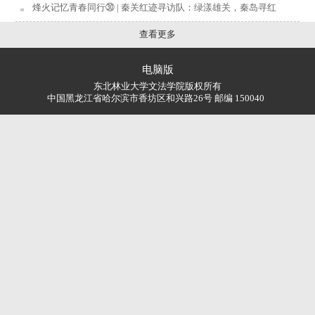
烽火记忆青春同行㉚ | 秦关红迹寻访队：绿漾雄关，秦岛寻红
查看更多
电脑版
东北林业大学文法学院版权所有
中国黑龙江省哈尔滨市香坊区和兴路26号 邮编 150040