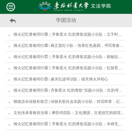
学团活动
烽火记忆青春同行㊴｜齐鲁星火·红韵青歌实践小分队：立于时间长河之畔，倾听时代的召唤
烽火记忆青春同行㊳ | 根正苗红小队：传承红色基因，书写青春华章
烽火记忆青春同行㊲｜齐鲁星火·红韵青歌实践小分队：探秘抗大烽火往事，寻找岁月红色记忆
烽火记忆青春同行㊱丨齐鲁星火·红韵青歌实践小分队：红脉育新绿，山乡启新程
烽火记忆青春同行㉟ | 秦关红迹寻访队：雄关烽火淬初心
烽火记忆青春同行㉞ | 齐鲁星火·红韵青歌”实践小分队：红韵寻根——厉家寨的精神传承与振兴之路
根植凉水绿脉长歌⑦ | 绿脉长歌社会实践小分队：对话终章，记忆启封
文化传承青春担当⑭｜桦韵寻踪队：文化溯源，古老技艺的前世今生
烽火记忆青春同行㉝丨齐鲁星火·红韵青歌实践小分队：丰碑无言，光照千秋