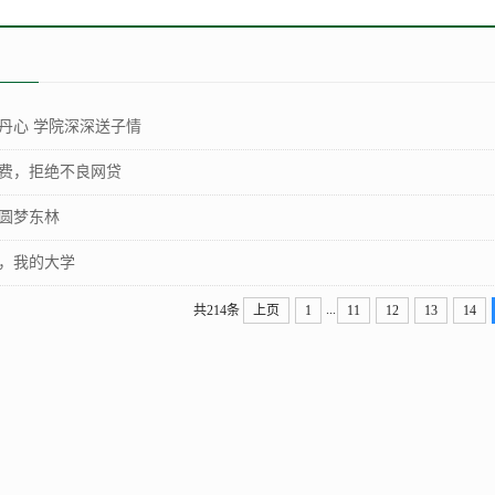
丹心 学院深深送子情
费，拒绝不良网贷
圆梦东林
，我的大学
...
共214条
上页
1
11
12
13
14