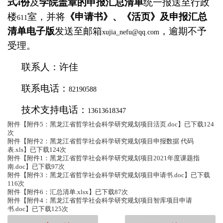
式
份
及
学院盖章的申报汇总清单
统一报送至行政
4
楼
室，并将
《申请书》、《活页》及申报汇总
611
清单电子版
发送至邮箱
，逾期不予
xujia_nefu@qq.com
受理。
联系人：许佳
联系电话：
82190588
技术支持电话：
13613618347
附件【
附件5：黑龙江省哲学社会科学研究规划项目活页.doc
】已下载
124
次
附件【
附件2：黑龙江省哲学社会科学研究规划项目申报数据 代码
表.xls
】已下载
124
次
附件【
附件1：黑龙江省哲学社会科学研究规划项目2021年度课题指
南.doc
】已下载
97
次
附件【
附件3：黑龙江省哲学社会科学研究规划项目申请书.doc
】已下载
116
次
附件【
附件6：汇总清单.xlsx
】已下载
87
次
附件【
附件4：黑龙江省哲学社会科学研究规划项目智库项目申请
书.doc
】已下载
125
次