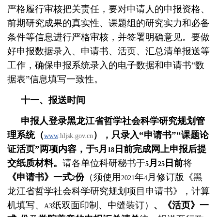
严格履行审核把关责任，要对申请人的申报资格、
前期研究成果的真实性、课题组的研究实力和必备
条件等信息进行严格审核，并签署明确意见。要做
好申报数据录入、申请书、活页、汇总清单报送等
工作，确保申报系统录入的电子数据和申请书“数
据表”信息填写一致性。
十一、报送时间
申报人登录黑龙江省哲学社会科学研究规划管
理系统（
），只录入“申请书”“课题论
www
.hljsk.gov.cn
证活页”两项内容，于
月
日前完成网上申报后提
5
18
交纸质材料。
请各单位科研秘书于
月
日前
将
5
25
《申请书》一式
份
（须使用
年
月修订版《黑
2
2021
4
龙江省哲学社会科学研究规划项目申请书》，计算
机填写、
纸双面印制、中缝装订）
、《活页》一
A3