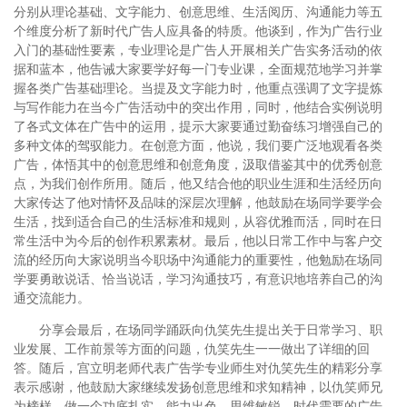
分别从理论基础、文字能力、创意思维、生活阅历、沟通能力等五
个维度分析了新时代广告人应具备的特质。他谈到，作为广告行业
入门的基础性要素，专业理论是广告人开展相关广告实务活动的依
据和蓝本，他告诫大家要学好每一门专业课，全面规范地学习并掌
握各类广告基础理论。当提及文字能力时，他重点强调了文字提炼
与写作能力在当今广告活动中的突出作用，同时，他结合实例说明
了各式文体在广告中的运用，提示大家要通过勤奋练习增强自己的
多种文体的驾驭能力。在创意方面，他说，我们要广泛地观看各类
广告，体悟其中的创意思维和创意角度，汲取借鉴其中的优秀创意
点，为我们创作所用。随后，他又结合他的职业生涯和生活经历向
大家传达了他对情怀及品味的深层次理解，他鼓励在场同学要学会
生活，找到适合自己的生活标准和规则，从容优雅而活，同时在日
常生活中为今后的创作积累素材。最后，他以日常工作中与客户交
流的经历向大家说明当今职场中沟通能力的重要性，他勉励在场同
学要勇敢说话、恰当说话，学习沟通技巧，有意识地培养自己的沟
通交流能力。
分享会最后，在场同学踊跃向仇笑先生提出关于日常学习、职
业发展、工作前景等方面的问题，仇笑先生一一做出了详细的回
答。随后，宫立明老师代表广告学专业师生对仇笑先生的精彩分享
表示感谢，他鼓励大家继续发扬创意思维和求知精神，以仇笑师兄
为榜样，做一个功底扎实、能力出色、思维敏锐、时代需要的广告