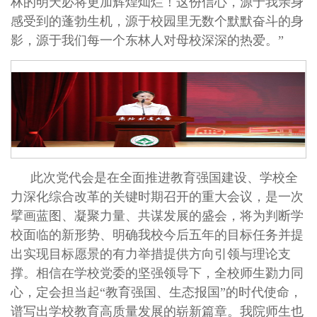
林的明天必将更加辉煌灿烂！这份信心，源于我亲身
感受到的蓬勃生机，源于校园里无数个默默奋斗的身
影，源于我们每一个东林人对母校深深的热爱。”
此次党代会是在全面推进教育强国建设、学校全
力深化综合改革的关键时期召开的重大会议，是一次
擘画蓝图、凝聚力量、共谋发展的盛会，将为判断学
校面临的新形势、明确我校今后五年的目标任务并提
出实现目标愿景的有力举措提供方向引领与理论支
撑。相信在学校党委的坚强领导下，全校师生勠力同
心，定会担当起“教育强国、生态报国”的时代使命，
谱写出学校教育高质量发展的崭新篇章。我院师生也