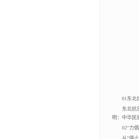
01东
东北抗
明：中华民
02“
从“停