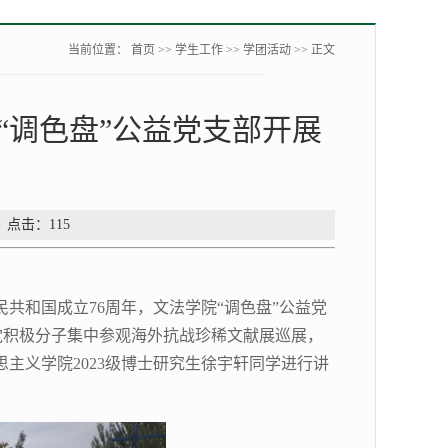
当前位置：
首页
>>
学生工作
>>
学团活动
>> 正文
“调色盘”公益党支部开展
： 点击：
115
共和国成立76周年，文法学院“调色盘”公益党
入党积极分子集中参观海外抗战珍稀文献展巡展，
主义学院2023级博士研究生徐宇轩同学进行讲