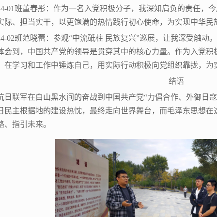
024-01班董春彤：作为一名入党积极分子，我深知肩负的责任
实际、担当实干，以更饱满的热情践行初心使命，为实现中华民
024-02班范晓蕾：参观“中流砥柱 民族复兴”巡展，让我深受
体会到，中国共产党的领导是贯穿其中的核心力量。作为入党积
，在学习和工作中锤炼自己，用实际行动积极向党组织靠拢，为
结语
抗日联军在白山黑水间的奋战到中国共产党“力倡合作、外御日寇
日民主根据地的建设热忱，最终走向世界舞台，而毛泽东思想在
路、指引未来。