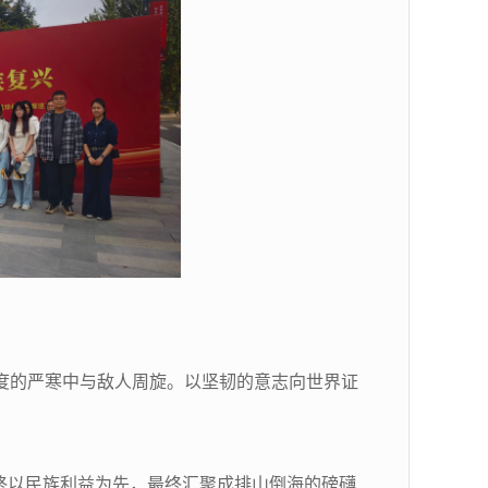
度的严寒中与敌人周旋。以坚韧的意志向世界证
终以民族利益为先，最终汇聚成排山倒海的磅礴