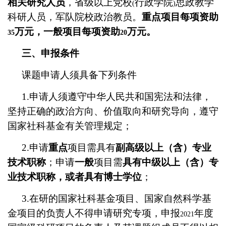
相关研究人员
，省级以上党校
行政学院
思政教学
(
)
科研人员，军队院校政治教员。
重点项目每项资助
万元，一般项目每项资助
万元。
35
20
三、申报条件
课题申请人须具备下列条件
1.
申请人须遵守中华人民共和国宪法和法律，
坚持正确的政治方向、价值取向和研究导向，遵守
国家社科基金有关管理规定；
2.
申请
重点
项目需具有
副高级以上（含）专业
技术职称
；申请
一般
项目需
具有中级以上（含）专
业技术职称，或者具有博士学位
；
3.
在研的国家社科基金项目、国家自然科学基
金项目的负责人不得申请研究专项，申报
年度
2021