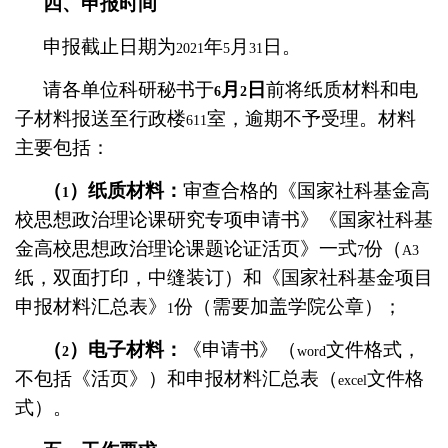
四、申报时间
申报截止日期为
年
月
日。
2021
5
31
请各单位科研秘书于
月
日
前将纸质材料和电
6
2
子材料报送至行政楼
室，逾期不予受理。材料
611
主要包括：
（
）纸质材料：
审查合格的《国家社科基金高
1
校思想政治理论课研究专项申请书》《国家社科基
金高校思想政治理论课题论证活页》一式
份（
7
A3
纸，双面打印，中缝装订）和《国家社科基金项目
申报材料汇总表》
份（需要加盖学院公章）；
1
（
）电子材料：
《申请书》（
文件格式，
2
word
不包括《活页》）和申报材料汇总表（
文件格
excel
式）。