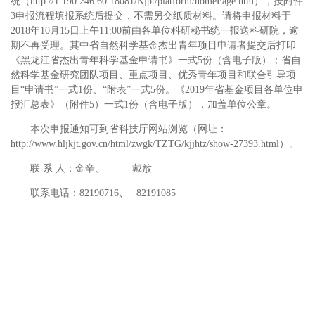
统（
http://1.190.246.60:18081/Kjpt/platform/homePage.htm
），按附件
3
申报流程填报系统后提交，不需另交纸质材料。请将申报材料于
2018
年
10
月
15
日上午
11:00
前由各单位科研秘书统一报送科研院，逾
期不再受理。其中省自然科学基金杰出青年项目申请者提交后打印
《黑龙江省杰出青年科学基金申请书》一式
5
份（含电子版）；省自
然科学基金研究团队项目、重点项目、优秀青年项目和联合引导项
目
“
申请书
”
一式
1
份、
“
附表
”
一式
5
份。《
2019
年省基金项目各单位申
报汇总表》（附件
5
）一式
1
份（含电子版），加盖单位公章。
本次申报通知可到省科技厅网站浏览（网址：
http://www.hljkjt.gov.cn/html/zwgk/TZTG/kjjhtz/show-27393.html
）。
联
系
人：金辛、
戴放
联系电话：
82190716
、
82191085