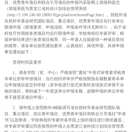
目、优秀青年项目和联合引导项目的申报均采取网上填报和提交
（填报系统为黑龙江省科技计划综合管理系统
（
http://1.190.246.60:18081/Kjpt/platform/homePage.htm
）。我校对省
自然科学基金研究团队项目、重点项目、优秀青年项目实行各单位
限项申报（限项要求、申报流程、申报条件等详见附件
3
），由于省
科技厅对我校各类项目均实行限项申报，学校将组织专家评审，根
据评审结果进行各类项目推荐。同一申请人仅能获得一种项目类别
的推荐。请各单位按照通知要求，认真组织，择优申报。具体申报
事宜通知如下：
受理时间及要求
1
、请各学院（室、中心）严格按照
“
通知
”
中形式审查要求检查
本单位所有申报项目，自行组织评审并严格按限报名额数量将本单
位申报项目提交到学校（若学校进行形式审查时发现形式审查不合
格的项目，将削减下一年度该单位申报名额，超额申报的单位学校
将不接受其项目申报）。
2
、请申报人按照附件
4
模板填写省自然科学基金研究团队项
目、重点项目、杰出青年项目、优秀青年项目和联合引导项目
“
申请
书
”
以及附表，学校将组织专家对各学院上报的项目进行择优遴选，
待专家评审通过同意推荐的申报人在黑龙江省科技计划综合管理系