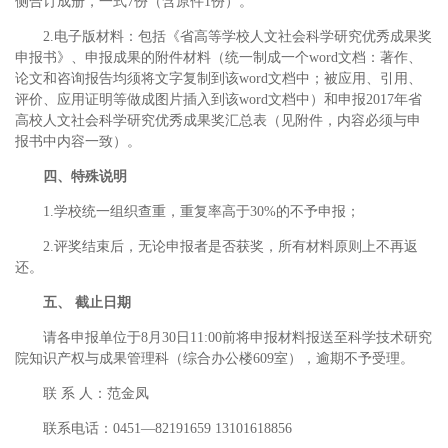
侧合订成册，一式7份（含原件1份）。
2.电子版材料：包括《省高等学校人文社会科学研究优秀成果奖
申报书》、申报成果的附件材料（统一制成一个word文档：著作、
论文和咨询报告均须将文字复制到该word文档中；被应用、引用、
评价、应用证明等做成图片插入到该word文档中）和申报2017年省
高校人文社会科学研究优秀成果奖汇总表（见附件，内容必须与申
报书中内容一致）。
四、特殊说明
1.学校统一组织查重，重复率高于30%的不予申报；
2.评奖结束后，无论申报者是否获奖，所有材料原则上不再返
还。
五、 截止日期
请各申报单位于8月30日11:00前将申报材料报送至科学技术研究
院知识产权与成果管理科（综合办公楼609室），逾期不予受理。
联 系 人：范金凤
联系电话：0451—82191659 13101618856