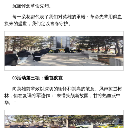
沉痛悼念革命先烈。
每一朵花都代表了我们对英雄的承诺：革命先辈用鲜血
换来的盛世，我们定以青春守护。
03活动第三项：垂首默哀
向英雄前辈致以深切的缅怀和崇高的敬意。风声掠过树
林，似在复诵将军遗作：“未惜头颅新故国，甘将热血沃中
华。”