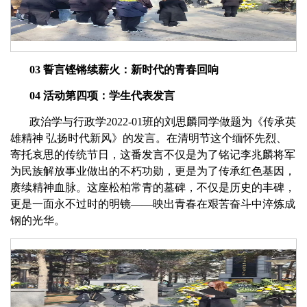
03 誓言铿锵续薪火：新时代的青春回响
04 活动第四项：学生代表发言
政治学与行政学2022-01班的刘思麟同学做题为《传承英
雄精神 弘扬时代新风》的发言。在清明节这个缅怀先烈、
寄托哀思的传统节日，这番发言不仅是为了铭记李兆麟将军
为民族解放事业做出的不朽功勋，更是为了传承红色基因，
赓续精神血脉。这座松柏常青的墓碑，不仅是历史的丰碑，
更是一面永不过时的明镜——映出青春在艰苦奋斗中淬炼成
钢的光华。