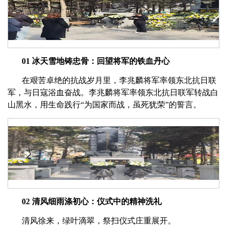
0
1
冰天雪地铸忠骨：回望将军的铁血丹心
在艰苦卓绝的抗战岁月里，李兆麟将军率领东北抗日联
军，与日寇浴血奋战。李兆麟将军率领东北抗日联军转战白
山黑水，用生命践行“为国家而战，虽死犹荣”的誓言。
02 清风细雨涤初心：仪式中的精神洗礼
清风徐来，绿叶滴翠，祭扫仪式庄重展开。