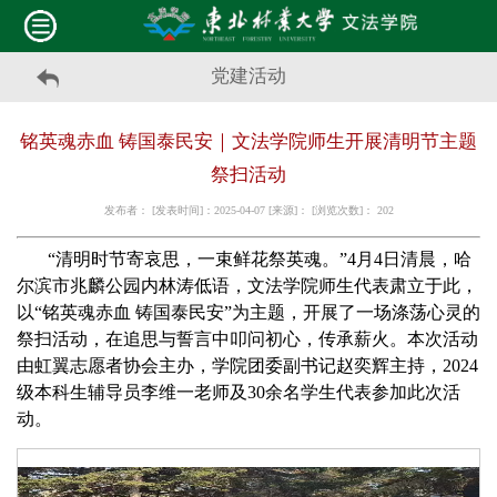
党建活动
铭英魂赤血 铸国泰民安｜文法学院师生开展清明节主题
祭扫活动
发布者： [发表时间]：2025-04-07 [来源]： [浏览次数]：
202
“清明时节寄哀思，一束鲜花祭英魂。”4月4日清晨，哈
尔滨市兆麟公园内林涛低语，文法学院师生代表肃立于此，
以“铭英魂赤血 铸国泰民安”为主题，开展了一场涤荡心灵的
祭扫活动，在追思与誓言中叩问初心，传承薪火。本次活动
由虹翼志愿者协会主办，学院团委副书记赵奕辉主持，2024
级本科生辅导员李维一老师及30余名学生代表参加此次活
动。