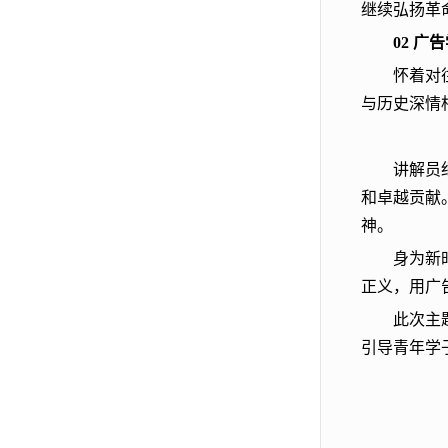
继续弘扬革
02
广告
怀着对
与历史深情
讲解员
和卓越贡献
神。
身为新
正义，用广
此次主
引导青年学