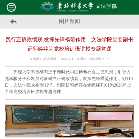
图片新闻
践行正确政绩观 发挥先锋模范作用—文法学院党委副书
记郭婷婷为党校培训班讲授专题党课
发布者： [发表时间]：2026-05-17 [来源]： [浏览次数]：
44
为深入学习贯彻习近平新时代中国特色社会主义思想，引导入
党积极分子和发展对象树立正确政绩观，发挥先锋模范作用，5月13
日，文法学院党委副书记、副院长郭婷婷在锦绣楼T101为2026年上
半年党校培训班讲授专题党课。