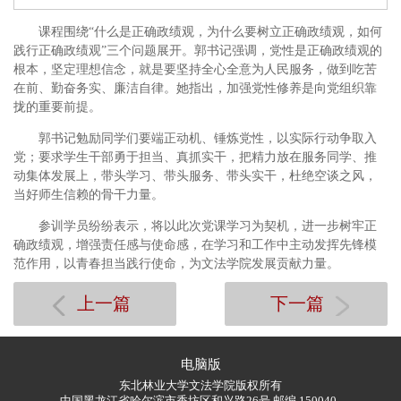
课程围绕“什么是正确政绩观，为什么要树立正确政绩观，如何
践行正确政绩观”三个问题展开。郭书记强调，党性是正确政绩观的
根本，坚定理想信念，就是要坚持全心全意为人民服务，做到吃苦
在前、勤奋务实、廉洁自律。她指出，加强党性修养是向党组织靠
拢的重要前提。
郭书记勉励同学们要端正动机、锤炼党性，以实际行动争取入
党；要求学生干部勇于担当、真抓实干，把精力放在服务同学、推
动集体发展上，带头学习、带头服务、带头实干，杜绝空谈之风，
当好师生信赖的骨干力量。
参训学员纷纷表示，将以此次党课学习为契机，进一步树牢正
确政绩观，增强责任感与使命感，在学习和工作中主动发挥先锋模
范作用，以青春担当践行使命，为文法学院发展贡献力量。
上一篇
下一篇
电脑版
东北林业大学文法学院版权所有