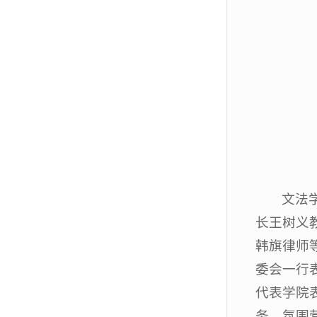
文法
长王树义
韩旗律师
委会一行
代表学院
务、氛围