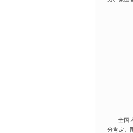
全国
分肯定，