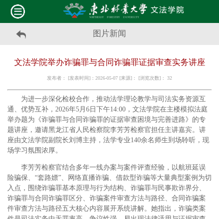
图片新闻
文法学院举办诈骗罪与合同诈骗罪证据审查实务讲座
发布者： [发表时间]：2026-05-07 [来源]： [浏览次数]：
32
为进一步深化检校合作，推动法学理论教学与司法实务资源互
通、优势互补，2026年5月6日下午14:00，文法学院在主楼模拟法庭
举办题为《诈骗罪与合同诈骗罪的证据审查困境与完善进路》的专
题讲座，邀请黑龙江省人民检察院李芳芳检察官担任主讲嘉宾。讲
座由文法学院副院长刘博主持，法学专业140余名师生到场聆听，现
场学习氛围浓厚。
李芳芳检察官结合多年一线办案与案件评查经验，以航班延误
险骗保、“套路嫖”、网络直播诈骗、借款型诈骗等大量典型案例为切
入点，围绕诈骗罪基本原理与行为结构、诈骗罪与民事欺诈界分、
诈骗罪与合同诈骗罪区分、诈骗案件审查方法与路径、合同诈骗案
件审查方法与路径五大核心内容展开系统讲解。她指出，诈骗类案
件是司法实务中无罪率高、争议性强、易出现法律适用与证据审查