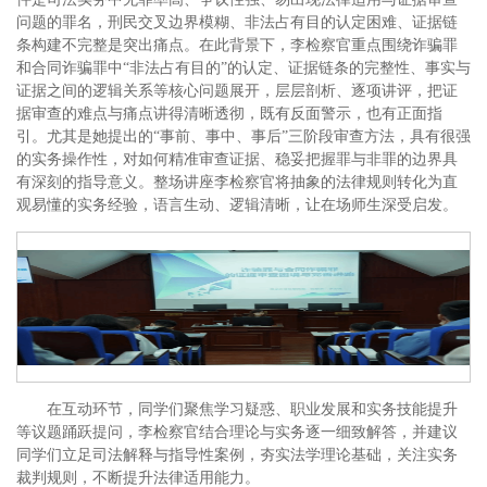
问题的罪名，刑民交叉边界模糊、非法占有目的认定困难、证据链
条构建不完整是突出痛点。在此背景下，李检察官重点围绕诈骗罪
和合同诈骗罪中“非法占有目的”的认定、证据链条的完整性、事实与
证据之间的逻辑关系等核心问题展开，层层剖析、逐项讲评，把证
据审查的难点与痛点讲得清晰透彻，既有反面警示，也有正面指
引。尤其是她提出的“事前、事中、事后”三阶段审查方法，具有很强
的实务操作性，对如何精准审查证据、稳妥把握罪与非罪的边界具
有深刻的指导意义。整场讲座李检察官将抽象的法律规则转化为直
观易懂的实务经验，语言生动、逻辑清晰，让在场师生深受启发。
在互动环节，同学们聚焦学习疑惑、职业发展和实务技能提升
等议题踊跃提问，李检察官结合理论与实务逐一细致解答，并建议
同学们立足司法解释与指导性案例，夯实法学理论基础，关注实务
裁判规则，不断提升法律适用能力。