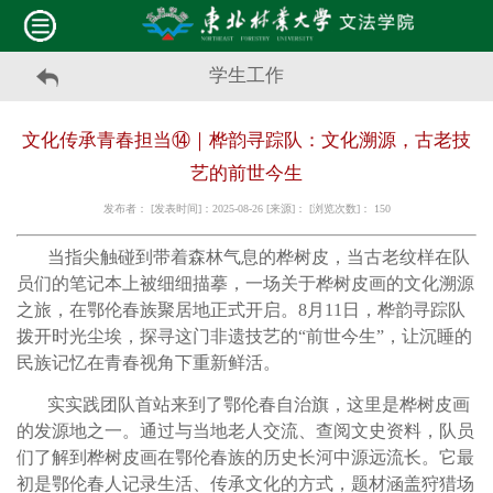
学生工作
文化传承青春担当⑭｜桦韵寻踪队：文化溯源，古老技
艺的前世今生
发布者： [发表时间]：2025-08-26 [来源]： [浏览次数]：
150
当指尖触碰到带着森林气息的桦树皮，当古老纹样在队
员们的笔记本上被细细描摹，一场关于桦树皮画的文化溯源
之旅，在鄂伦春族聚居地正式开启。8月11日，桦韵寻踪队
拨开时光尘埃，探寻这门非遗技艺的“前世今生”，让沉睡的
民族记忆在青春视角下重新鲜活。
实实践团队首站来到了鄂伦春自治旗，这里是桦树皮画
的发源地之一。通过与当地老人交流、查阅文史资料，队员
们了解到桦树皮画在鄂伦春族的历史长河中源远流长。它最
初是鄂伦春人记录生活、传承文化的方式，题材涵盖狩猎场