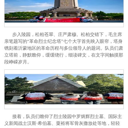
步入陵园，松柏苍翠、庄严肃穆。松柏交错下，毛主席
亲笔题写的“革命烈士纪念塔”七个大字首先映入眼帘，塔身
镌刻着沂蒙地区的革命历程与多位领导人的题词。队员们肃
立塔前，静默瞻仰，缓缓绕行，细读碑文，在文字间触摸那
段峥嵘岁月。
接着，队员们瞻仰了烈士陵园中罗炳辉烈士墓、国际主
义新闻战士汉斯·希伯墓、粟裕将军骨灰撒放处等地，轻轻