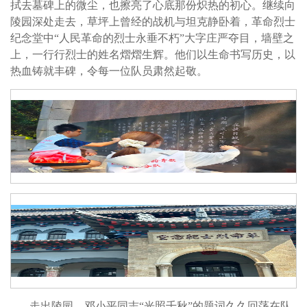
拭去墓碑上的微尘，也擦亮了心底那份炽热的初心。继续向
陵园深处走去，草坪上曾经的战机与坦克静卧着，革命烈士
纪念堂中“人民革命的烈士永垂不朽”大字庄严夺目，墙壁之
上，一行行烈士的姓名熠熠生辉。他们以生命书写历史，以
热血铸就丰碑，令每一位队员肃然起敬。
走出陵园，邓小平同志“光照千秋”的题词久久回荡在队