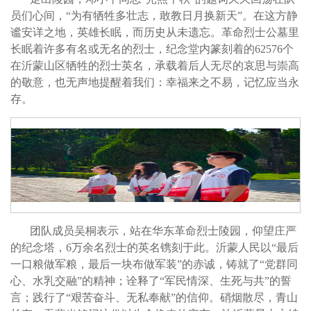
员们心间，“为有牺牲多壮志，敢教日月换新天”。在这方静
谧安详之地，英雄长眠，而历史从未遗忘。革命烈士公墓里
长眠着许多有名或无名的烈士，纪念堂内篆刻着的62576个
在沂蒙山区牺牲的烈士英名，承载着后人无尽的哀思与崇高
的敬意，也无声地提醒着我们：幸福来之不易，记忆应当永
存。
团队成员吴桐表示，站在华东革命烈士陵园，仰望庄严
的纪念塔，6万余名烈士的英名镌刻于此。沂蒙人民以“最后
一口粮做军粮，最后一块布做军装”的赤诚，铸就了“党群同
心、水乳交融”的精神；诠释了“军民情深、生死与共”的誓
言；践行了“艰苦奋斗、无私奉献”的信仰。硝烟散尽，青山