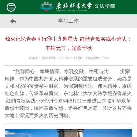
学生工作
烽火记忆青春同行㉝丨齐鲁星火·红韵青歌实践小分队：
丰碑无言，光照千秋
发布者： [发表时间]：2025-08-26 [来源]： [浏览次数]：
103
“党群同心、军民情深、水乳交融、生死与共”——沂蒙
精神，作为中国共产党人精神谱系的重要组成部分，始终是
党和国家的宝贵精神财富。为深刻领悟这一伟大精神，赓续
红色血脉，传承革命薪火，东北林业大学文法学院齐鲁星火
·红韵青歌实践小分队于2025年8月21日走进山东临沂华东革
命烈士陵园，缅怀革命先烈，追寻红色足迹，聆听这片齐鲁
大地上深沉而炽热的历史回响。